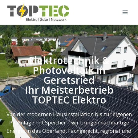
Elektrotechnik &
Photovoltaik in
Geretsried
Ihr Meisterbetrieb
TOPTEC Elektro
Von der modernen Hausinstallation bis zur eigenen
PV-Anlage mit Speicher – wir bringen nachhaltige
Energie in das Oberland. Fachgerecht, regional und