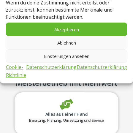
Wenn du deine Zustimmung nicht erteilst oder
Netzwerktechnik.
zurückziehst, können bestimmte Merkmale und
Funktionen beeinträchtigt werden.
Echte Regionalität:
Kurze Wege nach
Wolfratshausen, Bad Tölz und Starnberg
Akzeptieren
garantieren schnelle Reaktionszeiten.
Ablehnen
Einstellungen ansehen
Cookie-
Datenschutzerklärung
Datenschutzerklärung
Warum TOPTEC Elektro? Ihr
Richtlinie
Meisterbetrieb mit Mehrwert
Alles aus einer Hand
Beratung, Planung, Umsetzung und Service